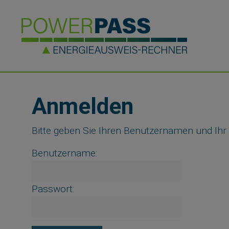
Skip to main navigation
Zum Hauptinhalt springen
Skip to page footer
Anmelden
Bitte geben Sie Ihren Benutzernamen und Ihr
Benutzername:
Passwort: